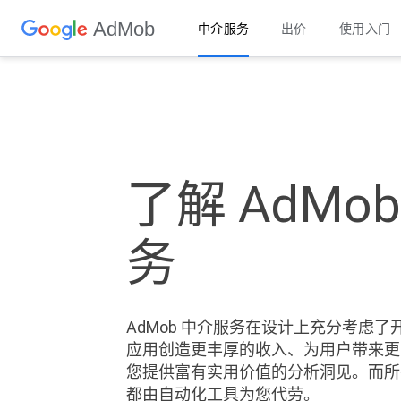
AdMob
Skip to Content
中介服务
出价
使用入门
了解 AdMo
务
AdMob 中介服务在设计上充分考虑
应用创造更丰厚的收入、为用户带来更
您提供富有实用价值的分析洞见。而所
都由自动化工具为您代劳。