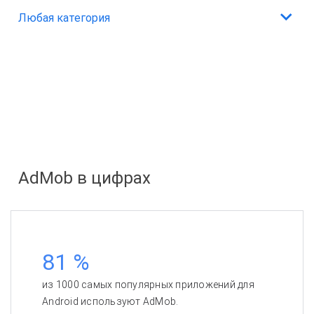
обеспечивает высокую заполняемость.
AdMob будет полезен и начинающим, и опытным
Любая категория
разработчикам. Мы предлагаем множество функций,
например группы медиации, собственные кампании и
поддержку прямых сделок, которые вы можете
У каждого приложения свои особенности. Мы
настраивать в соответствии со своими потребностями.
предлагаем специальные форматы объявлений для
приложений любых категорий, от
игр
до утилит.
Обратитесь к нашему специалисту
за консультацией.
AdMob в цифрах
81 %
из 1000 самых популярных приложений для
Android используют AdMob.